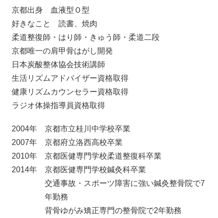
京都出身 血液型Ｏ型
好きなこと 読書、焼肉
柔道整復師・はり師・きゅう師・柔道二段
京都唯一の肩甲骨はがし開発
日本炭酸整体協会技術講師
生活リズムアドバイザー資格取得
健康リズムカウンセラー資格取得
ラジオ体操指導員資格取得
2004年
京都市立桂川中学校卒業
2007年
京都府立洛西高校卒業
2010年
京都医健専門学校柔道整復科卒業
2014年
京都医健専門学校鍼灸科卒業
交通事故・スポーツ障害に強い鍼灸整骨院で7
年勤務
背骨ゆがみ矯正専門の整骨院で2年勤務